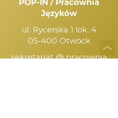
POP-IN / Pracownia
Języków
ul. Rycerska 1 lok. 4
05-400 Otwock
sekretariat @ pracownia
jezykow .pl
tel.:
+48 785 041 184
www. facebook.com /
popin.szkola/