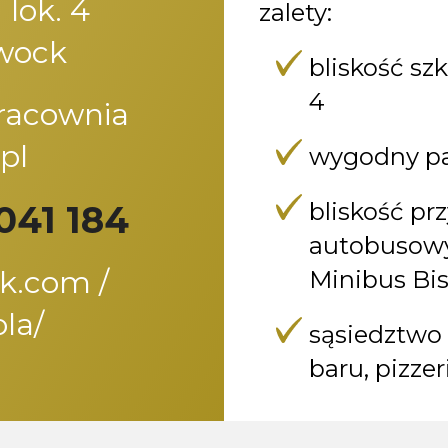
 lok. 4
zalety:
wock
bliskość sz
4
pracownia
pl
wygodny pa
bliskość pr
041 184
autobusowyc
k.com /
Minibus Bi
la/
sąsiedztwo 
baru, pizzer