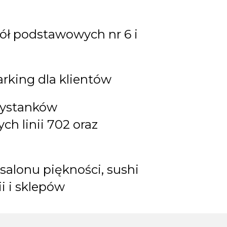
kół podstawowych nr 6 i
rking dla klientów
zystanków
h linii 702 oraz
s
salonu piękności, sushi
ii i sklepów