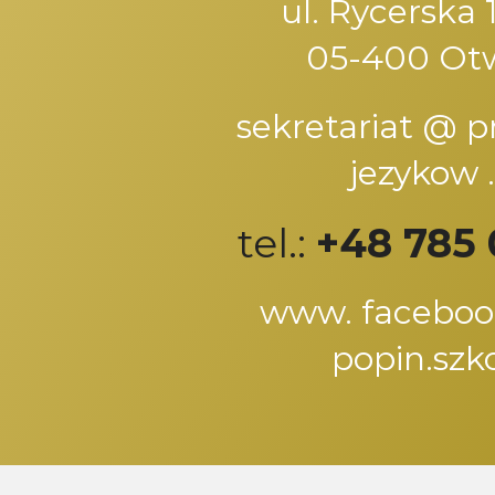
ul. Rycerska 1
05-400 Ot
sekretariat @ 
jezykow .
tel.:
+48 785 
www. faceboo
popin.szko